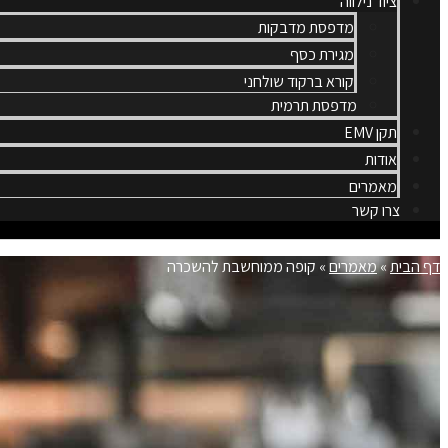
ציוד נילווה
מדפסת מדבקות
מגירת כסף
קורא ברקוד שולחני
מדפסת תרמית
תקן EMV
אודות
מאמרים
צרו קשר
דף הבית
»
מאמרים
»
קופה ממוחשבת להשכרה