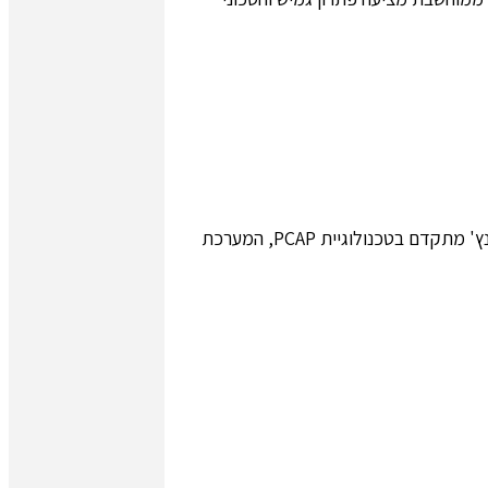
קופה ממוחשבת PRIME מייצגת את חזית הטכנולוגיה בתחום ניהול העסק. מצוידת במעבד Intel Core i5 עוצמתי ומסך מגע 15 אינץ' מתקדם בטכנולוגיית PCAP, המערכת