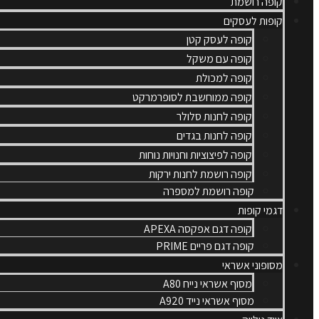
קופה רושמת
קופות לעסקים
קופה לעסק קטן
קופה עם משקל
קופה למכולת
קופה ממוחשבת לסופרמרקט
קופה לחנות סלולר
קופה לחנות בגדים
קופה לפיצוציות וחנויות נוחות
קופה רושמת לחנות ירקות
קופה רושמת למספרה
דגמי קופות
קופה דגם אפקסה APEXA
קופה דגם פריים PRIME
מסופוני אשראי
מסוף אשראי נייח A80
מסוף אשראי נייד A920