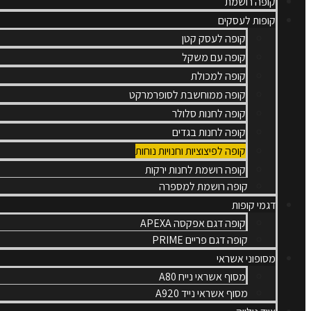
קופה רושמת
קופות לעסקים
קופה לעסק קטן
קופה עם משקל
קופה למכולת
קופה ממוחשבת לסופרמרקט
קופה לחנות סלולר
קופה לחנות בגדים
קופה לפיצוציות וחנויות נוחות
קופה רושמת לחנות ירקות
קופה רושמת למספרה
דגמי קופות
קופה דגם אפקסה APEXA
קופה דגם פריים PRIME
מסופוני אשראי
מסוף אשראי נייח A80
מסוף אשראי נייד A920