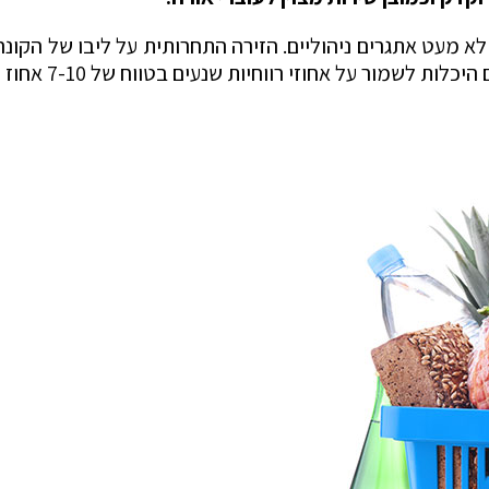
לא מעט אתגרים ניהוליים. הזירה התחרותית על ליבו של הקונה
זי רווחיות שנעים בטווח של 7-10 אחוז הם בהחלט משימה רב תחומית.