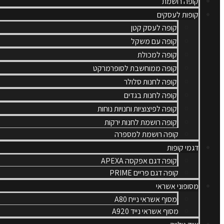
קופה רושמת
קופות לעסקים
קופה לעסק קטן
קופה עם משקל
קופה למכולת
קופה ממוחשבת לסופרמרקט
קופה לחנות סלולר
קופה לחנות בגדים
קופה לפיצוציות וחנויות נוחות
קופה רושמת לחנות ירקות
קופה רושמת למספרה
דגמי קופות
קופה דגם אפקסה APEXA
קופה דגם פריים PRIME
מסופוני אשראי
מסוף אשראי נייח A80
מסוף אשראי נייד A920