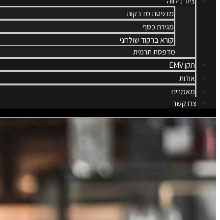
ציוד נילווה
מדפסת מדבקות
מגירת כסף
קורא ברקוד שולחני
מדפסת תרמית
תקן EMV
אודות
מאמרים
צרו קשר