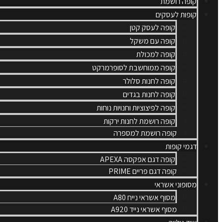
קופה רושמת
קופות לעסקים
קופה לעסק קטן
קופה עם משקל
קופה למכולת
קופה ממוחשבת לסופרמרקט
קופה לחנות סלולר
קופה לחנות בגדים
קופה לפיצוציות וחנויות נוחות
קופה רושמת לחנות ירקות
קופה רושמת למספרה
דגמי קופות
קופה דגם אפקסה APEXA
קופה דגם פריים PRIME
מסופוני אשראי
מסוף אשראי נייח A80
מסוף אשראי נייד A920