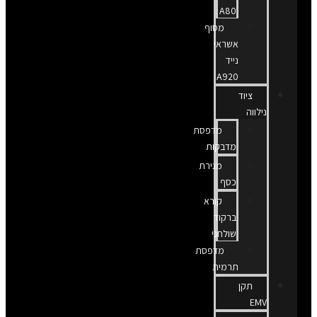
A80
מסוף
אשראי
נייד
A920
ציוד
נילווה
מדפסת
מדבקות
מגירת
כסף
קורא
ברקוד
שולחני
מדפסת
תרמית
תקן
EMV