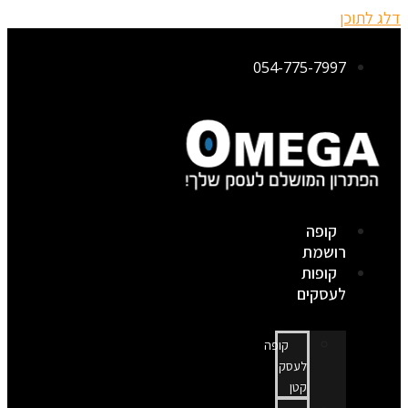
דלג לתוכן
054-775-7997
קופה
רושמת
קופות
לעסקים
קופה
לעסק
קטן