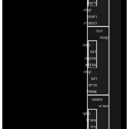
ירקות
קופה
רושמת
למספרה
דגמי
קופות
קופה
דגם
אפקסה
APEXA
קופה
דגם
פריים
PRIME
מסופוני
אשראי
מסוף
אשראי
נייח