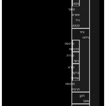
A80
מסוף
אשראי
נייד
A920
ציוד
נילווה
מדפסת
מדבקות
מגירת
כסף
קורא
ברקוד
שולחני
מדפסת
תרמית
תקן
EMV