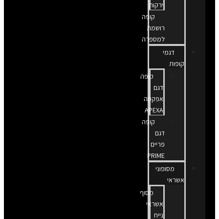
ירקות
קופה
רושמת
למספרה
דגמי
קופות
קופה
דגם
אפקסה
APEXA
קופה
דגם
פריים
PRIME
מסופוני
אשראי
מסוף
אשראי
נייח