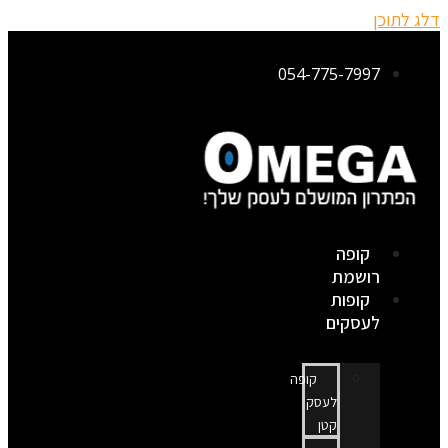
דלג לתוכן
054-775-7997
קופה
רושמת
קופות
לעסקים
קופה
לעסק
קטן