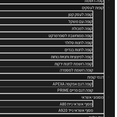
קופה רושמת
קופות לעסקים
קופה לעסק קטן
קופה עם משקל
קופה למכולת
קופה ממוחשבת לסופרמרקט
קופה לחנות סלולר
קופה לחנות בגדים
קופה לפיצוציות וחנויות נוחות
קופה רושמת לחנות ירקות
קופה רושמת למספרה
דגמי קופות
קופה דגם אפקסה APEXA
קופה דגם פריים PRIME
מסופוני אשראי
מסוף אשראי נייח A80
מסוף אשראי נייד A920